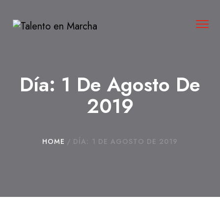
Tog
navi
Día:
1 De Agosto De
2019
HOME
/
DÍA:
1 DE AGOSTO DE 2019