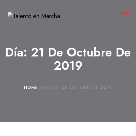
Tog
navi
Día:
21 De Octubre De
2019
HOME
/
DÍA:
21 DE OCTUBRE DE 2019